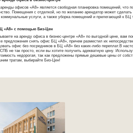
аренды офисов «А8» является свободная планировка помещений, что п
нство. Помещения с отделкой, но по желанию арендатор может сделать
 коммунальные услуги, а также уборка помещений и прилегающей к БЦ 
БЦ «А8» с помощью Биз-Цен
ываете на аренду офиса в бизнес-центре «А8» по выгодной цене, вам п
е предложения снять офис БЦ «А8», причем разместил их непосредстве
овать офис без посредников в БЦ «А8» без каких-либо переплат.В нас
СПБ не так просто, если вы хотите получить адекватную цену. Использ
тоимость недорогая, так как предложены прямые дешевые цены от собс
шним тратам, выбирайте Биз-Цен!