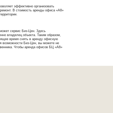
озволяет эффективно организовать
 ремонт. В стоимость аренды офиса «А8»
территории.
оможет сервис Биз-Цен. Здесь
нно владелец объекта. Таким образом,
тоящее время снять в аренду офисную
уя возможности Биз-Цен, вы можете не
твенника. Чтобы аренда офисов БЦ «А8»