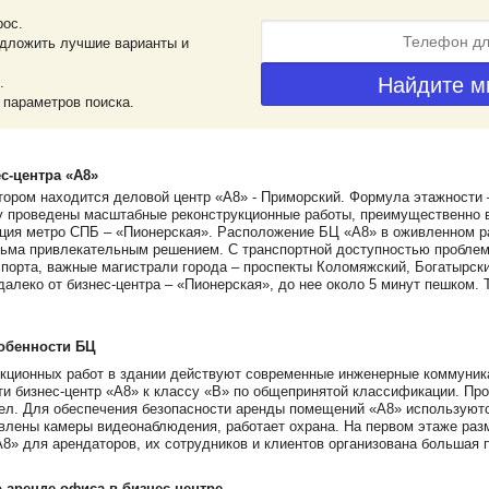
рос.
дложить лучшие варианты и
.
 параметров поиска.
с-центра «А8»
тором находится деловой центр «А8» - Приморский. Формула этажности 
ду проведены масштабные реконструкционные работы, преимущественно в
ция метро СПБ – «Пионерская». Расположение БЦ «А8» в оживленном ра
ьма привлекательным решением. С транспортной доступностью проблем 
спорта, важные магистрали города – проспекты Коломяжский, Богатырск
алеко от бизнес-центра – «Пионерская», до нее около 5 минут пешком. 
обенности БЦ
кционных работ в здании действуют современные инженерные коммуника
ти бизнес-центр «А8» к классу «В» по общепринятой классификации. Пр
тел. Для обеспечения безопасности аренды помещений «А8» использую
влены камеры видеонаблюдения, работает охрана. На первом этаже раз
А8» для арендаторов, их сотрудников и клиентов организована большая 
аренде офиса в бизнес-центре