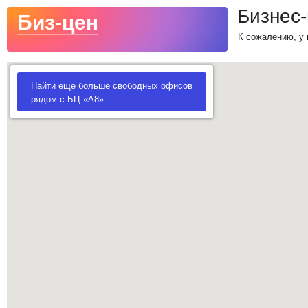
Бизнес
Биз-цен
К сожалению, у 
Найти еще больше свободных офисов
рядом с БЦ «А8»