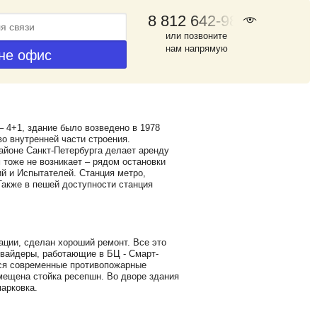
8 812 642-98-46
или позвоните
нам напрямую
– 4+1, здание было возведено в 1978
о внутренней части строения.
йоне Санкт-Петербурга делает аренду
тоже не возникает – рядом остановки
ий и Испытателей. Станция метро,
Также в пешей доступности станция
ции, сделан хороший ремонт. Все это
овайдеры, работающие в БЦ - Смарт-
тся современные противопожарные
мещена стойка ресепшн. Во дворе здания
парковка.