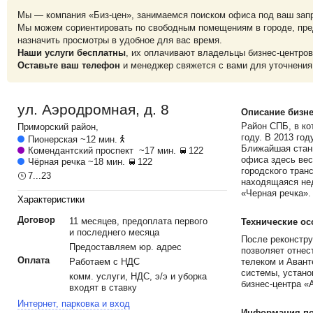
Мы — компания «Биз-цен», занимаемся поиском офиса под ваш зап
Мы можем сориентировать по свободным помещениям в городе, пре
назначить просмотры в удобное для вас время.
Наши услуги бесплатны
, их оплачивают владельцы бизнес-центров
Оставьте ваш телефон
и менеджер свяжется с вами для уточнения
ул. Аэродромная, д. 8
Описание бизне
Район СПБ, в ко
Приморский
район,
году. В 2013 го
Пионерская
~12 мин.
Ближайшая стан
Комендантский проспект
~17 мин.
122
офиса здесь вес
Чёрная речка
~18 мин.
122
городского тран
7...23
находящаяся нед
«Черная речка».
Характеристики
Договор
11 месяцев, предоплата первого
Технические ос
и последнего месяца
После реконстру
Предоставляем юр. адрес
позволяет отнес
Оплата
Работаем с НДС
телеком и Аван
системы, устано
комм. услуги, НДС, э/э и уборка
бизнес-центра «
входят в ставку
Интернет, парковка и вход
Информация по 