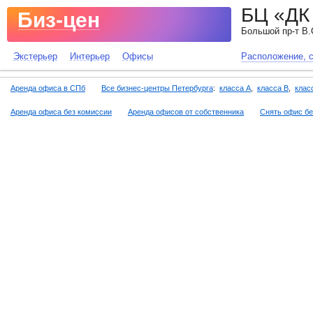
БЦ «ДК 
Биз-цен
Большой пр-т В.О
Поиск и аренда офиса без
Экстерьер
Интерьер
Офисы
Расположение, 
комиссии
Аренда офиса в СПб
Все бизнес-центры Петербурга
:
класса A
,
класса B
,
клас
Аренда офиса без комиссии
Аренда офисов от собственника
Снять офис бе