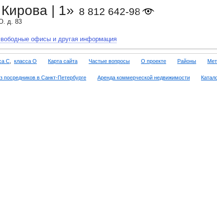
Кирова | 1»
8 812 642-98-46
. д. 83
свободные офисы и другая информация
са C
,
класса O
Карта сайта
Частые вопросы
О проекте
Районы
Мет
з посредников в Санкт-Петербурге
Аренда коммерческой недвижимости
Катал