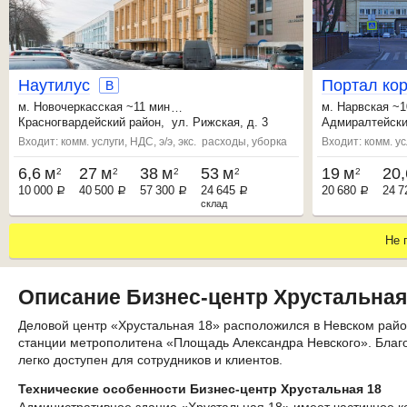
Наутилус
П
о
р
т
а
л
к
о
B
м.
Новочеркасская
~11 мин
м.
Нарвская
~1
,
Ладожская
~14 мин
,
Кировский за
Красногвардейский
район,
ул. Рижская, д. 3
Адмиралтейск
,
Александра Невского пл.
~14 мин
,
Фрунзенская
~
Входит: комм. услуги, НДС, э/э, экс. расходы, уборка
Входит: комм. ус
6,6 м
27 м
38 м
53 м
19 м
20,
2
2
2
2
2
10 000
40 500
57 300
24 645
20 680
24 7
a
a
a
a
a
склад
Не 
Описание Бизнес-центр Хрустальная
Деловой центр «Хрустальная 18» расположился в Невском райо
станции метрополитена «Площадь Александра Невского». Благ
легко доступен для сотрудников и клиентов.
Технические особенности Бизнес-центр Хрустальная 18