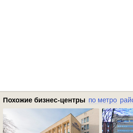
Похожие бизнес-центры
по метро
рай