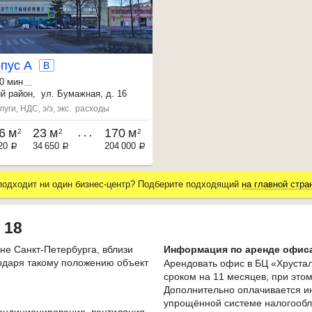
р
п
у
с
А
B
0 мин
вод
~20 мин
ий
район,
ул. Бумажная, д. 16
21 мин
луги, НДС, э/э, экс. расходы
6 м
23 м
170 м
2
2
2
20
34 650
204 000
a
a
a
подходит ни один бизнес-центр? Подберите подходящий
на главной стра
 18
не Санкт-Петербурга, вблизи
Информация по аренде офиса
одаря такому положению объект
Арендовать офис в БЦ «Хрустал
сроком на 11 месяцев, при это
Дополнительно оплачивается ин
упрощённой системе налогообл