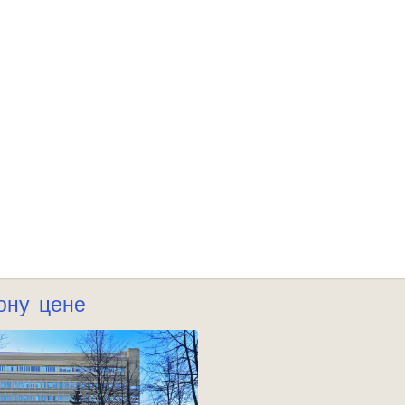
ону
цене