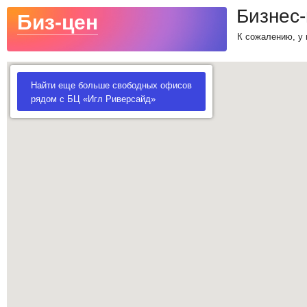
Бизнес
Биз-цен
К сожалению, у 
Найти еще больше свободных офисов
рядом с БЦ «Игл Риверсайд»