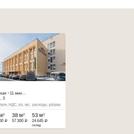
кая
~11 мин
4 мин
. 3
евского пл.
~14 мин
луги, НДС, э/э, экс. расходы, уборка
м
38 м
53 м
2
2
2
00
57 300
24 645
a
a
a
склад