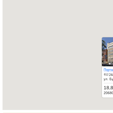
Порта
812
24
ул. Б
18,
2068