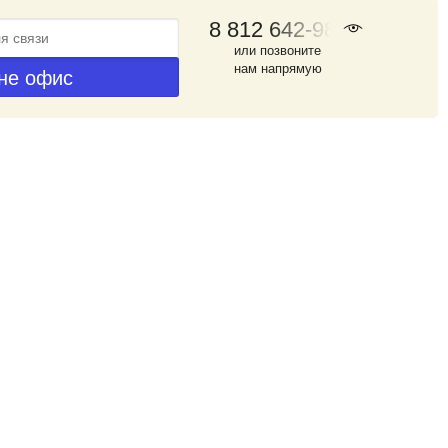
8 812 642-98-46
или позвоните
нам напрямую