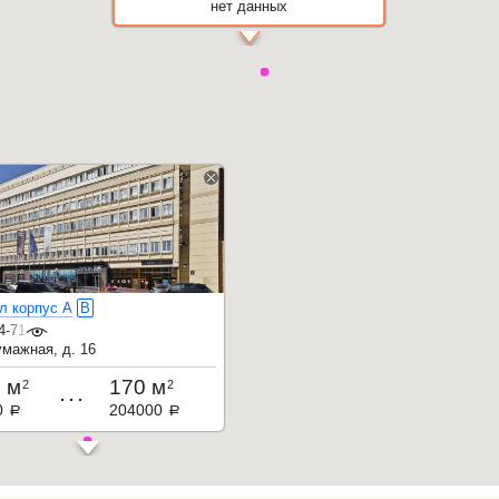
нет данных
л корпус А
B
4-71-32
умажная, д. 16
8 м
170 м
2
2
...
0
204000
a
a