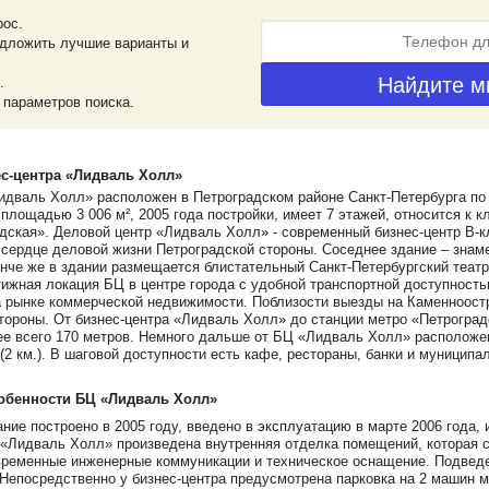
рос.
дложить лучшие варианты и
.
 параметров поиска.
с-центра «Лидваль Холл»
идваль Холл» расположен в Петроградском районе Санкт-Петербурга по 
 площадью 3 006 м², 2005 года постройки, имеет 7 этажей, относится к к
дская». Деловой центр «Лидваль Холл» - современный бизнес-центр В-к
 сердце деловой жизни Петроградской стороны. Соседнее здание – зна
нче же в здании размещается блистательный Санкт-Петербургский театр
ижная локация БЦ в центре города с удобной транспортной доступност
 рынке коммерческой недвижимости. Поблизости выезды на Каменноостр
тороны. От бизнес-центра «Лидваль Холл» до станции метро «Петроград
ее всего 170 метров. Немного дальше от БЦ «Лидваль Холл» расположен
 (2 км.). В шаговой доступности есть кафе, рестораны, банки и муницип
собенности БЦ «Лидваль Холл»
ние построено в 2005 году, введено в эксплуатацию в марте 2006 года, и
 «Лидваль Холл» произведена внутренняя отделка помещений, которая 
ременные инженерные коммуникации и техническое оснащение. Подведе
Непосредственно у бизнес-центра предусмотрена парковка на 2 машин м