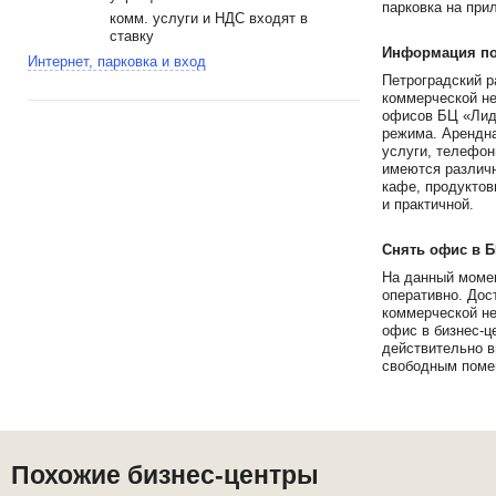
парковка на при
комм. услуги и НДС входят в
ставку
Информация по 
Интернет, парковка и вход
Петроградский р
коммерческой не
офисов БЦ «Лидв
режима. Арендна
услуги, телефон
имеются различн
кафе, продуктов
и практичной.
Снять офис в 
На данный момен
оперативно. Дос
коммерческой не
офис в бизнес-ц
действительно в
свободным помещ
Похожие бизнес-центры