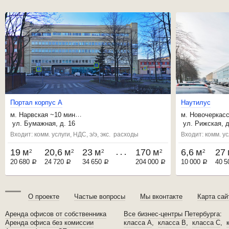
П
о
р
т
а
л
к
о
р
п
у
с
А
Наутилус
м.
Нарвская
~10 мин
м.
Новочеркасс
,
Кировский завод
~20 мин
,
Ладожская
~1
ул. Бумажная, д. 16
ул. Рижская, д
,
Фрунзенская
~21 мин
,
Александра Н
Входит: комм. услуги, НДС, э/э, экс. расходы
Входит: комм. ус
19 м
20,6 м
23 м
170 м
6,6 м
27 
2
2
2
2
2
20 680
24 720
34 650
204 000
10 000
40 5
a
a
a
a
a
О проекте
Частые вопросы
Мы вконтакте
Карта сай
Аренда офисов от собственника
Все бизнес-центры Петербурга
:
Аренда офиса без комиссии
класса A
,
класса B
,
класса C
,