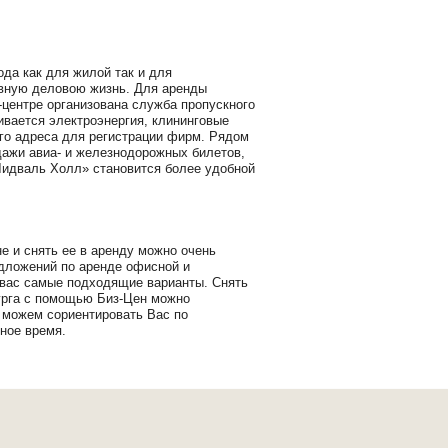
да как для жилой так и для
ивную деловою жизнь. Для аренды
центре организована служба пропускного
ивается электроэнергия, клининговые
го адреса для регистрации фирм. Рядом
дажи авиа- и железнодорожных билетов,
Лидваль Холл» становится более удобной
 и снять ее в аренду можно очень
едложений по аренде офисной и
 вас самые подходящие варианты. Снять
бурга с помощью Биз-Цен можно
 можем сориентировать Вас по
ное время.