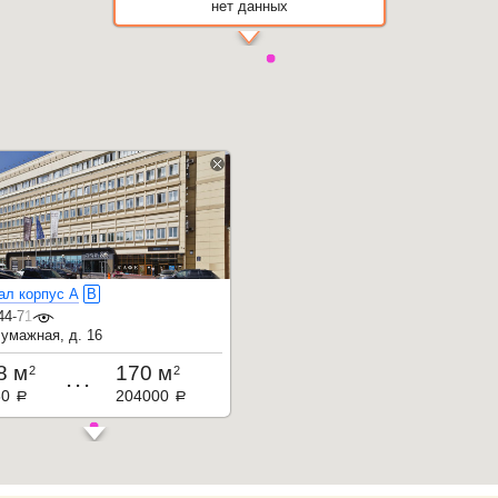
нет данных
ал корпус А
B
44-71-32
Бумажная, д. 16
8 м
170 м
2
2
...
80
204000
a
a