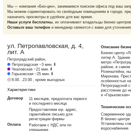
Мы — компания «Биз-цен», занимаемся поиском офиса под ваш зап
Мы можем сориентировать по свободным помещениям в городе, пре
назначить просмотры в удобное для вас время.
Наши услуги бесплатны
, их оплачивают владельцы бизнес-центров
Оставьте ваш телефон
и менеджер свяжется с вами для уточнения
ул. Петропавловская, д. 4,
Описание бизне
лит. А
Бизнес-центр «Л
литер А. Здание
Петроградский
район,
метро «Петрогра
Петроградская
~3 мин.
районе, в самом
Чкаловская
~21 мин.
Розенштейна, ны
Горьковская
~25 мин.
Миронова. Прест
8.00...23.00 , кроме выходных
особенностью на
Петроградской с
Характеристики
расстояние до н
и «Горьковская»
Договор
11 месяцев, предоплата первого
и последнего месяца
Технические о
Предоставляем юр. адрес,
гарантийное письмо для
Современное зда
регистрации фирмы
В бизнес-центре
Установлены сов
Оплата
Работаем с НДС или по
водоснабжение. 
упрощенке