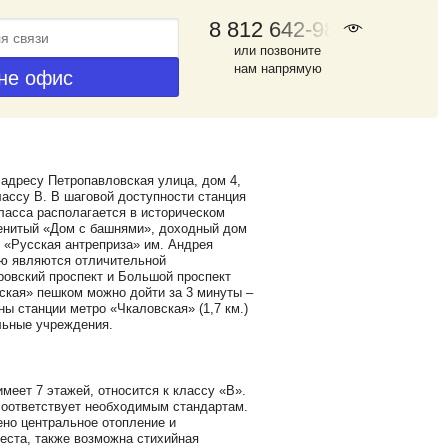
8 812 642-98-46
или позвоните
нам напрямую
адресу Петропавловская улица, дом 4,
лассу B. В шаговой доступности станция
ласса располагается в историческом
менитый «Дом с башнями», доходный дом
 «Русская антреприза» им. Андрея
ью являются отличительной
овский проспект и Большой проспект
ская» пешком можно дойти за 3 минуты –
ы станции метро «Чкаловская» (1,7 км.)
альные учреждения.
меет 7 этажей, относится к классу «B».
соответствует необходимым стандартам.
но центральное отопление и
еста, также возможна стихийная