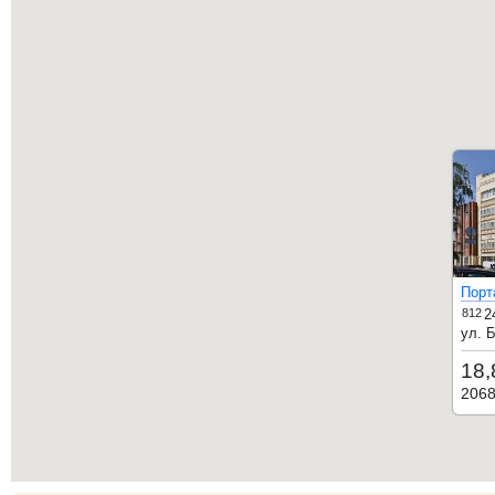
Порт
812
2
ул. 
18,
206