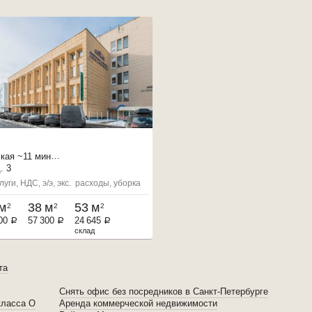
кая
~11 мин
4 мин
. 3
евского пл.
~14 мин
луги, НДС, э/э, экс. расходы, уборка
м
38 м
53 м
2
2
2
00
57 300
24 645
a
a
a
склад
та
Снять офис без посредников в Санкт-Петербурге
класса O
Аренда коммерческой недвижимости