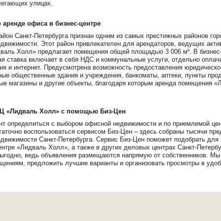
легающих улицах.
аренде офиса в бизнес-центре
айон Санкт-Петербурга признан одним из самых престижных районов горо
движимости. Этот район привлекателен для арендаторов, ведущих акт
аль Холл» предлагает помещения общей площадью 3 006 м². В бизнес-
я ставка включает в себя НДС и коммунальные услуги, отдельно оплач
ия и интернет. Предусмотрена возможность предоставления юридическо
ые общественные здания и учреждения, банкоматы, аптеки, пункты про
ые магазины и другие объекты, благодаря которым аренда помещения «
БЦ «Лидваль Холл» с помощью Биз-Цен
т определиться с выбором офисной недвижимости и по приемлемой цене
таточно воспользоваться сервисом Биз-Цен – здесь собраны тысячи пр
движимости Санкт-Петербурга. Сервис Биз-Цен поможет подобрать для
ентре «Лидваль Холл», а также в других деловых центрах Санкт-Петер
ыгодно, ведь объявления размещаются напрямую от собственников. Мы
ениям, предложить лучшие варианты и организовать просмотры в удоб