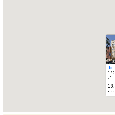
Порт
812
2
ул. 
18,
206