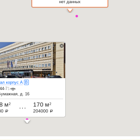
нет данных
ал корпус А
B
44-71-32
Бумажная, д. 16
8 м
170 м
2
2
...
80
204000
a
a