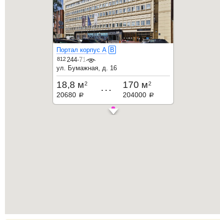
Портал корпус А
B
812
244-71-32
ул. Бумажная, д. 16
18,8 м
170 м
2
2
...
20680
204000
a
a