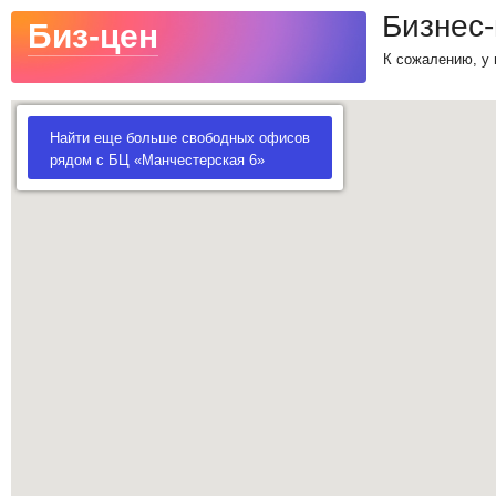
Бизнес
Биз-цен
К сожалению, у 
Найти еще больше свободных офисов
рядом с БЦ «Манчестерская 6»