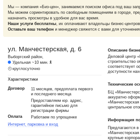
Мы — компания «Биз-цен», занимаемся поиском офиса под ваш зап
Мы можем сориентировать по свободным помещениям в городе, пре
назначить просмотры в удобное для вас время.
Наши услуги бесплатны
, их оплачивают владельцы бизнес-центров
Оставьте ваш телефон
и менеджер свяжется с вами для уточнения
ул. Манчестерская, д. 6
Описание бизне
Деловой центр «
Выборгский
район,
строительство о
Удельная
~10 мин.
соответствует о
круглосуточно
доступности нах
Характеристики
Технические ос
Договор
11 месяцев, предоплата первого
БЦ «Манчестерс
и последнего месяца
аккуратно оформ
Предоставляем юр. адрес,
«Манчестерская 
гарантийное письмо для
центральное ото
регистрации фирмы
Оплата
Работаем по упрощенке
Информация по 
Интернет, парковка и вход
Предлагаются в 
«Манчестерская 
крупные корпора