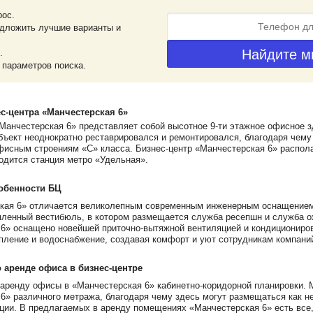
рос.
дложить лучшие варианты и
.
 параметров поиска.
с-центра «Манчестерская 6»
Манчестерская 6» представляет собой высотное 9-ти этажное офисное зд
бъект неоднократно реставрировался и ремонтировался, благодаря чему
фисным строениям «С» класса. Бизнес-центр «Манчестерская 6» распола
одится станция метро «Удельная».
обенности БЦ
кая 6» отличается великолепным современным инженерным оснащением 
ленный вестибюль, в котором размещается служба ресепшн и служба о
6» оснащено новейшей приточно-вытяжной вентиляцией и кондициониров
пление и водоснабжение, создавая комфорт и уют сотрудникам компани
аренде офиса в бизнес-центре
аренду офисы в «Манчестерская 6» кабинетно-коридорной планировки. 
6» различного метража, благодаря чему здесь могут размещаться как 
ции. В предлагаемых в аренду помещениях «Манчестерская 6» есть все