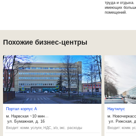
труда и отдыха.
имеющих большог
помещений.
Похожие бизнес-центры
П
о
р
т
а
л
к
о
р
п
у
с
А
Наутилус
м.
Нарвская
~10 мин
м.
Новочеркасс
,
Кировский завод
~20 мин
,
Ладожская
~1
ул. Бумажная, д. 16
ул. Рижская, д
,
Фрунзенская
~21 мин
,
Александра Н
Входит: комм. услуги, НДС, э/э, экс. расходы
Входит: комм. ус