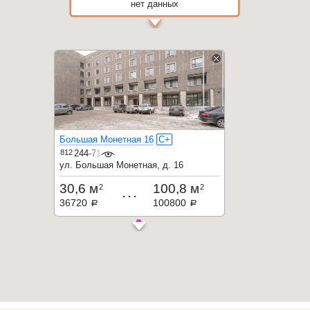
нет данных
Большая Монетная 16
C+
812
244-71-32
ул. Большая Монетная, д. 16
30,6 м
100,8 м
2
2
...
36720
100800
a
a