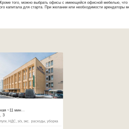
 Кроме того, можно выбрать офисы с имеющейся офисной мебелью, что
о капитала для старта. При желании или необходимости арендаторы м
кая
~11 мин
4 мин
. 3
евского пл.
~14 мин
луги, НДС, э/э, экс. расходы, уборка