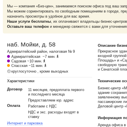
Мы — компания «Биз-цен», занимаемся поиском офиса под ваш зап
Мы можем сориентировать по свободным помещениям в городе, пре
назначить просмотры в удобное для вас время.
Наши услуги бесплатны
, их оплачивают владельцы бизнес-центров
Оставьте ваш телефон
и менеджер свяжется с вами для уточнения
наб. Мойки, д. 58
Описание бизне
Прекрасное зда
Адмиралтейский
район, налоговая № 9
входной группой
Адмиралтейская
~7 мин.
Площадь» и «Сад
Садовая
~10 мин.
свободную транс
Спасская
~11 мин.
и Сенатской пло
круглосуточно , кроме выходных
Характеристики
Технические ос
Бизнес-центр «М
Договор
11 месяцев, предоплата первого
здание сохранил
и последнего месяца
заявленному выс
Предоставляем юр. адрес
пассажирские ли
Оплата
Работаем с НДС
Деловой центр «
НДС и экс. расходы входят в
ставку
Информация по 
Интернет и парковка
Аренда офиса в 