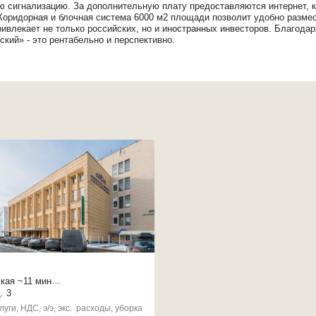
ю сигнализацию. За дополнительную плату предоставляются интернет, к
Коридорная и блочная система 6000 м2 площади позволит удобно разме
ивлекает не только российских, но и иностранных инвесторов. Благодар
кий» - это рентабельно и перспективно.
кая
~11 мин
4 мин
. 3
евского пл.
~14 мин
луги, НДС, э/э, экс. расходы, уборка