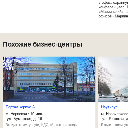
в офис, охранну
конференц-зал. 
«Мариинский» пр
офисов «Мариинс
Похожие бизнес-центры
П
о
р
т
а
л
к
о
р
п
у
с
А
Наутилус
м.
Нарвская
~10 мин
м.
Новочеркасс
,
Кировский завод
~20 мин
,
Ладожская
~1
ул. Бумажная, д. 16
ул. Рижская, д
,
Фрунзенская
~21 мин
,
Александра Н
Входит: комм. услуги, НДС, э/э, экс. расходы
Входит: комм. ус