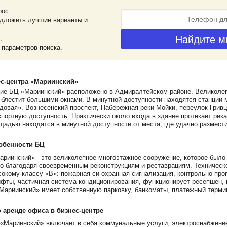
рос.
дложить лучшие варианты и
.
 параметров поиска.
с-центра «Мариинский»
ние БЦ «Мариинский» расположено в Адмиралтейском районе. Великолеп
 блестит большими окнами. В минутной доступности находятся станции
овая». Вознесенский проспект, Набережная реки Мойки, переулок Гривц
портную доступность. Практически около входа в здание протекает рек
щадью находятся в минутной доступности от места, где удачно размест
обенности БЦ
ариинский» - это великолепное многоэтажное сооружение, которое было 
о благодаря своевременным реконструкциям и реставрациям. Техническ
окому классу «В»: пожарная си охранная сигнализация, контрольно-про
фты, частичная система кондиционирования, функционирует ресепшен, 
Мариинский» имеет собственную парковку, банкоматы, платежный терми
аренде офиса в бизнес-центре
«Мариинский» включает в себя коммунальные услуги, электроснабжени