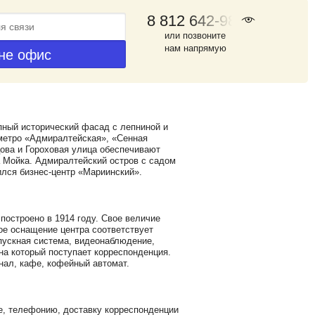
8 812 642-98-46
или позвоните
нам напрямую
ный исторический фасад с лепниной и
 метро «Адмиралтейская», «Сенная
ова и Гороховая улица обеспечивают
а Мойка. Адмиралтейский остров с садом
ился бизнес-центр «Мариинский».
построено в 1914 году. Свое величие
ое оснащение центра соответствует
пускная система, видеонаблюдение,
на который поступает корреспонденция.
нал, кафе, кофейный автомат.
е, телефонию, доставку корреспонденции