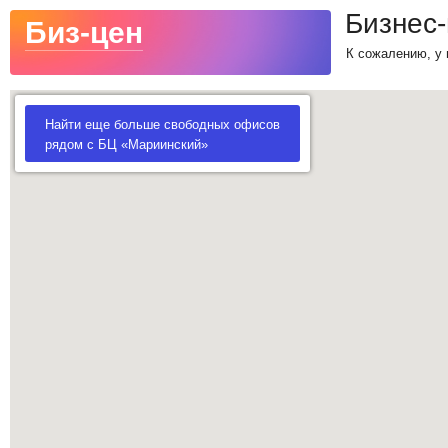
Бизнес
Биз-цен
К сожалению, у 
Найти еще больше свободных офисов
рядом с БЦ «Мариинский»