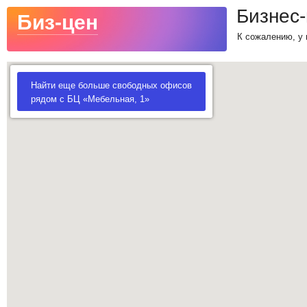
Бизнес-
Биз-цен
К сожалению, у 
Найти еще больше свободных офисов
рядом с БЦ «Мебельная, 1»