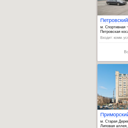
Петровски
м. Спортивная 
, Крестовский 
Петровская коса 
Входит: комм. усл
В
Приморски
м. Старая Дере
, Чёрная речка
Липовая аллея,