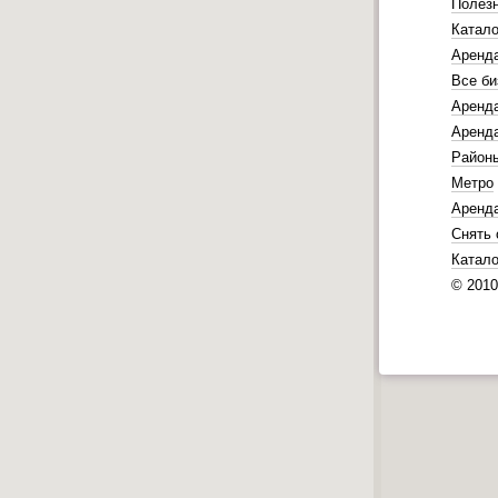
Полез
Катало
Аренд
Все би
Аренда
Аренда
Район
Метро
Аренд
Снять 
Катало
© 201