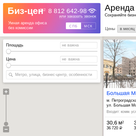
Аренда
Биз-цен
8 812 642-98
812
Сохраняйте бизн
Назад
или заказать звонок
Умная аренда офиса
СПБ
МСК
без комиссии
Цены
в месяц
Площадь
Цена
м. Петроградск
, Выборгская ~
ул. Большая Мо
Входит: комм. ус
30,6 м
2
36 720
3
a