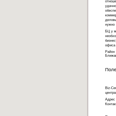
отноше
удачно
обеспе
коммер
деловы
нужно 
БЦ у м
необхо
бизнес
офиса 
Район 
Ближа
Поле
Biz-Ce
центра
Адрес
Конта