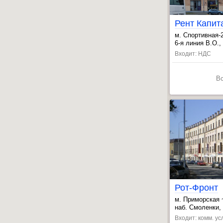
м. Спортивная-
, Василеостров
6-я линия В.О., 
, Приморская ~
Входит: НДС
В
Рот-Фронт
м. Приморская
, Василеостров
наб. Смоленки, 
, Спортивная-2
Входит: комм. ус