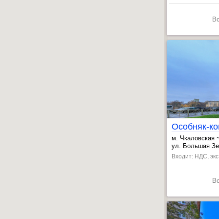
В
м. Чкаловская 
, Крестовский 
ул. Большая Зе
, Петроградска
Входит: НДС, эк
В