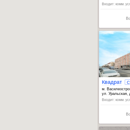
, Крестовский 
Входит: комм. усл
В
Квадрат
C
м. Василеостр
, Спортивная-2
ул. Уральская, д
, Приморская ~
Входит: комм. ус
В