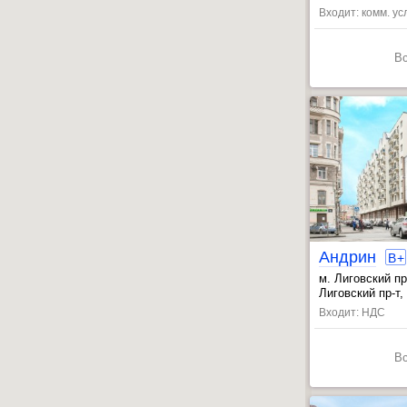
Входит: комм. усл
В
Андрин
B
+
м. Лиговский п
, Обводный кан
Лиговский пр-т,
, Владимирская
Входит: НДС
В