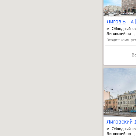
ЛиговЪ
A
м. Обводный ка
, Лиговский пр.
Лиговский пр-т, 
, Звенигородск
Входит: комм. ус
В
Лиговский 
м. Обводный ка
, Лиговский пр.
Лиговский пр-т,