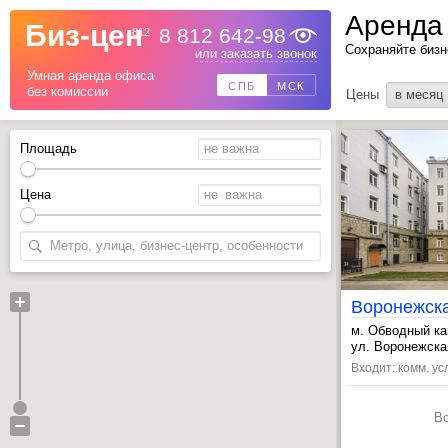
Аренда
Биз-цен
8 812 642-98
812
Сохраняйте бизн
Назад
или заказать звонок
Умная аренда офиса
СПБ
МСК
без комиссии
Цены
в месяц
Площадь
Цена
Воронежск
м. Обводный ка
, Лиговский пр.
ул. Воронежская
, Звенигородск
Входит: комм. ус
В