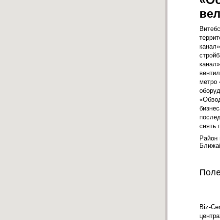
ве
Витебс
террит
канал»
стройб
канал»
вентил
метро 
оборуд
«Обвод
бизнес
послед
снять 
Район
Ближа
Поле
Biz-Ce
центра