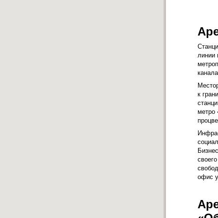
Аре
Станци
линии 
метроп
канала
Местор
к гран
станци
метро 
процве
Инфрас
социа
Бизнес
своего
свобод
офис у
Аре
«Об