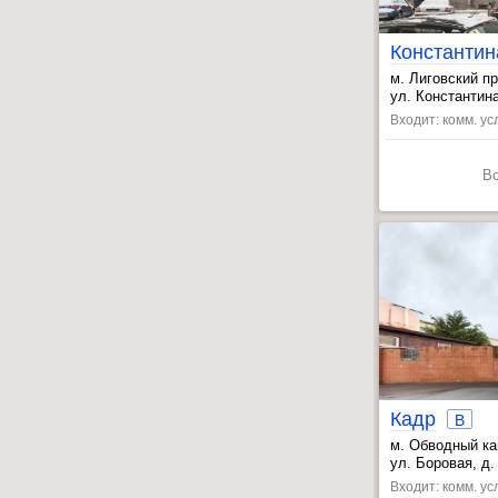
м. Лиговский пр
, Обводный кан
ул. Константина
, Владимирская
Входит: комм. усл
В
Кадр
B
м. Обводный ка
, Звенигородск
ул. Боровая, д. 
, Лиговский пр.
Входит: комм. усл