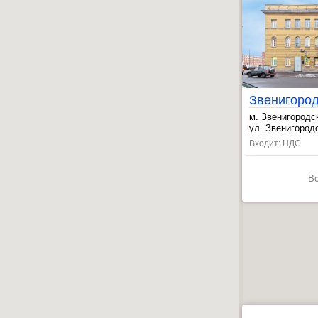
Звенигоро
м. Звенигородс
, Обводный кан
ул. Звенигородс
, Лиговский пр.
Входит: НДС
В