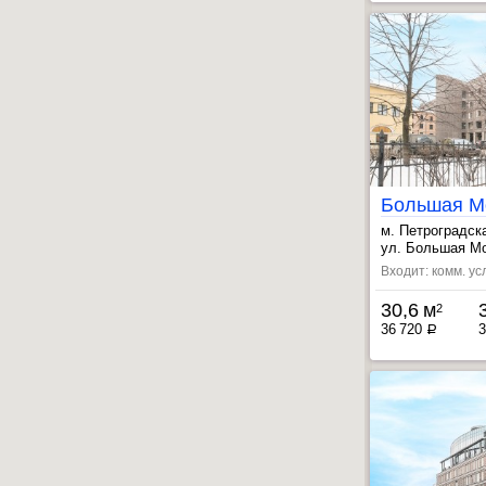
м. Петроградск
, Выборгская ~
ул. Большая Мо
Входит: комм. ус
30,6 м
2
36 720
3
a