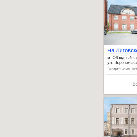
На Лиговск
м. Обводный ка
, Лиговский пр
ул. Воронежская
, Волковская ~
Входит: комм. ус
В