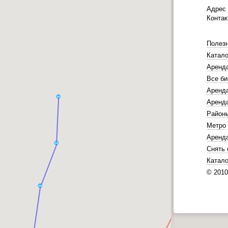
Адрес
Конта
Полез
Катало
Аренд
Все би
Аренда
Аренда
Район
Метро
Аренд
Снять 
Катало
© 201