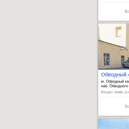
В
Обводный 
м. Обводный ка
, Лиговский пр
наб. Обводного 
, Восстания пл
Входит: комм. ус
В