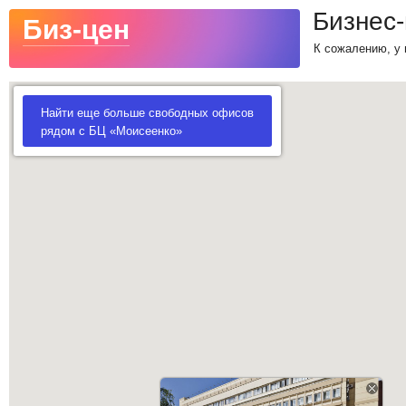
Бизнес
Биз-цен
К сожалению, у 
Найти еще больше свободных офисов
рядом с БЦ «Моисеенко»