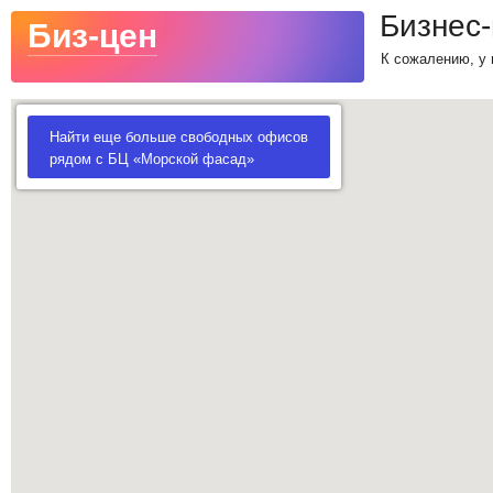
Бизнес
Биз-цен
К сожалению, у 
Найти еще больше свободных офисов
рядом с БЦ «Морской фасад»