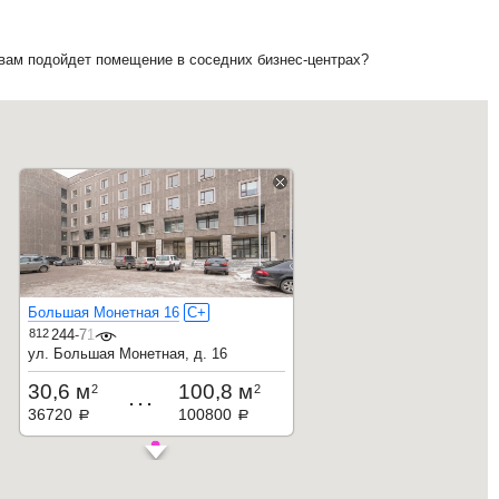
 вам подойдет помещение в соседних бизнес-центрах?
Большая Монетная 16
C+
812
244-71-32
ул. Большая Монетная, д. 16
30,6 м
100,8 м
2
2
...
36720
100800
a
a