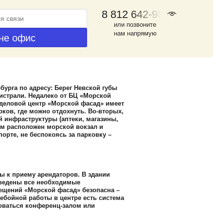
8 812 642-98-46
или позвоните
нам напрямую
урга по адресу: Берег Невской губы
гистрали. Недалеко от БЦ «Морской
 деловой центр «Морской фасад» имеет
ков, где можно отдохнуть. Во-вторых,
 инфраструктуры (аптеки, магазины,
дом расположен морской вокзал и
орте, не беспокоясь за парковку –
 к приему арендаторов. В здании
роведены все необходимые
ещений «Морской фасад» безопасна –
ебойной работы в центре есть система
оваться конференц-залом или