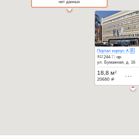
нет данных
Портал корпус А
B
812
244-71-32
ул. Бумажная, д. 16
18,8 м
2
...
20680
a