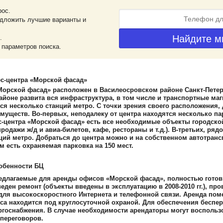
рос.
дложить лучшие варианты и
.
 параметров поиска.
с-центра «Морской фасад»
Морской фасад» расположен в Василеосровском районе Санкт-Петерб
 районе развита вся инфраструктура, в том числе и транспортные ма
ся несколько станций метро. С точки зрения своего расположения,
муществ. Во-первых, неподалеку от центра находятся несколько пар
с-центра «Морской фасад» есть все необходимые объекты городской
продажи ж/д и авиа-билетов, кафе, рестораны и т.д.). В-третьих, ря
ций метро. Добраться до центра можно и на собственном автотрансп
м есть охраняемая парковка на 150 мест.
обенности БЦ
длагаемые для аренды офисов «Морской фасад», полностью готовы
еден ремонт (объекты введены в эксплуатацию в 2008-2010 гг.), п
ля высокоскоростного Интернета и телефонной связи. Аренда пом
са находится под круглосуточной охраной. Для обеспечения беспер
ргоснабжения. В случае необходимости арендаторы могут воспольз
переговоров.