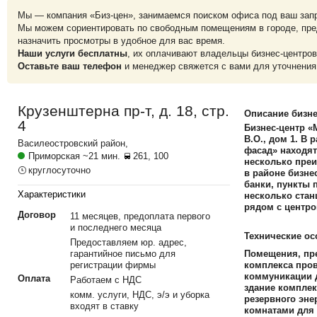
Мы — компания «Биз-цен», занимаемся поиском офиса под ваш зап
Мы можем сориентировать по свободным помещениям в городе, пре
назначить просмотры в удобное для вас время.
Наши услуги бесплатны
, их оплачивают владельцы бизнес-центров
Оставьте ваш телефон
и менеджер свяжется с вами для уточнения
Крузенштерна пр-т, д. 18, стр.
Описание бизне
4
Бизнес-центр «
В.О., дом 1. В
Василеостровский
район,
фасад» находят
Приморская
~21 мин.
261, 100
несколько преи
круглосуточно
в районе бизне
банки, пункты 
Характеристики
несколько стан
рядом с центро
Договор
11 месяцев, предоплата первого
и последнего месяца
Технические ос
Предоставляем юр. адрес,
гарантийное письмо для
Помещения, пре
регистрации фирмы
комплекса пров
коммуникации д
Оплата
Работаем с НДС
здание комплек
комм. услуги, НДС, э/э и уборка
резервного эне
входят в ставку
комнатами для 