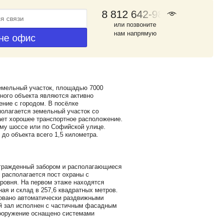
8 812 642-98-46
или позвоните
нам напрямую
земельный участок, площадью 7000
ного объекта являются активно
ние с городом. В посёлке
полагается земельный участок со
ает хорошее транспортное расположение.
ому шоссе или по Софийской улице.
до объекта всего 1,5 километра.
огражденный забором и располагающиеся
 располагается пост охраны с
ровня. На первом этаже находятся
ая и склад в 257,6 квадратных метров.
довано автоматически раздвижными
й зал исполнен с частичным фасадным
сооружение оснащено системами