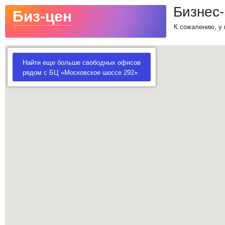
Бизнес
Биз-цен
К сожалению, у 
Найти еще больше свободных офисов
рядом с БЦ «Московское шоссе 292»