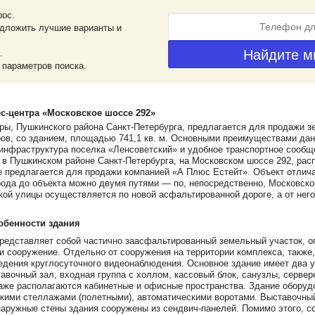
рос.
дложить лучшие варианты и
.
 параметров поиска.
с-центра «Московское шоссе 292»
ы, Пушкинского района Санкт-Петербурга, предлагается для продажи 
ов, со зданием, площадью 741,1 кв. м. Основными преимуществами дан
нфраструктура поселка «Ленсоветский» и удобное транспортное сообще
 в Пушкинском районе Санкт-Петербурга, на Московском шоссе 292, рас
е предлагается для продажи компанией «А Плюс Естейт». Объект отлич
рода до объекта можно двумя путями — по, непосредственно, Московск
ой улицы осуществляется по новой асфальтированной дороге, а от него 
обенности здания
редставляет собой частично заасфальтированный земельный участок, 
ии сооружение. Отдельно от сооружения на территории комплекса, также,
дения круглосуточного видеонаблюдения. Основное здание имеет два у
авочный зал, входная группа с холлом, кассовый блок, санузлы, серверн
аже располагаются кабинетные и офисные пространства. Здание обору
скими стеллажами (полетными), автоматическими воротами. Выставочны
наружные стены здания сооружены из сендвич-панелей. Помимо этого, 