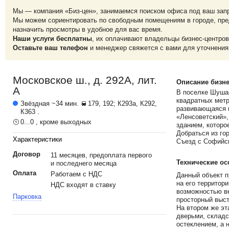
Мы — компания «Биз-цен», занимаемся поиском офиса под ваш зап
Мы можем сориентировать по свободным помещениям в городе, пре
назначить просмотры в удобное для вас время.
Наши услуги бесплатны
, их оплачивают владельцы бизнес-центров
Оставьте ваш телефон
и менеджер свяжется с вами для уточнения
Московское ш., д. 292А, лит.
Описание бизне
А
В поселке Шушар
квадратных метр
Звёздная
~34 мин.
179, 192; К293а, К292,
развивающаяся и
К363 .
«Ленсоветский»,
0...0 , кроме выходных
зданием, которо
Добраться из го
Характеристики
Съезд с Софийск
Договор
11 месяцев, предоплата первого
Технические ос
и последнего месяца
Оплата
Работаем с НДС
Данный объект п
на его территор
НДС входят в ставку
возможностью ве
Парковка
просторный выст
На втором же эт
дверьми, склад
остеклением, а 