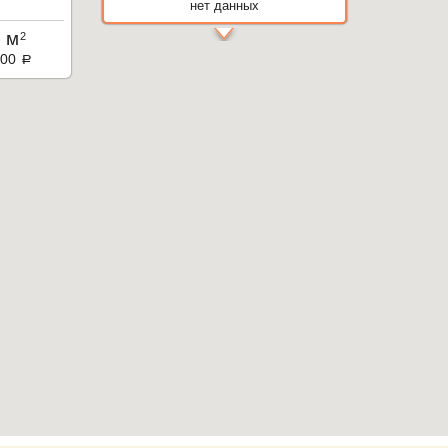
нет данных
 м
2
000
a