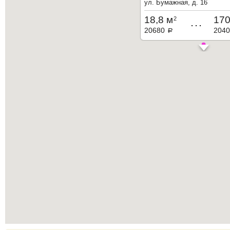
ул. Бумажная, д. 16
18,8 м
170
2
...
20680
204
a