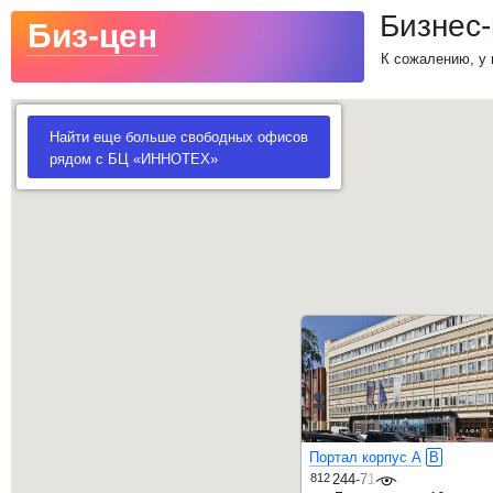
Бизнес
Биз-цен
К сожалению, у 
Найти еще больше свободных офисов
рядом с БЦ «ИННОТЕХ»
Портал корпус А
B
812
244-71-32