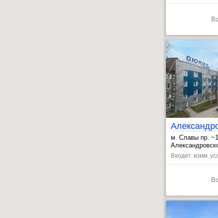
В
м. Славы пр. ~
, Пролетарская
Александровской
Входит: комм. усл
В