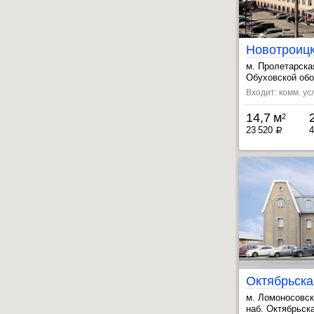
Новотроиц
м. Пролетарска
, Ломоносовска
Обуховской обор
Входит: комм. ус
14,7 м
2
23 520
4
a
м. Ломоносовс
, Дыбенко ул. 
наб. Октябрьская