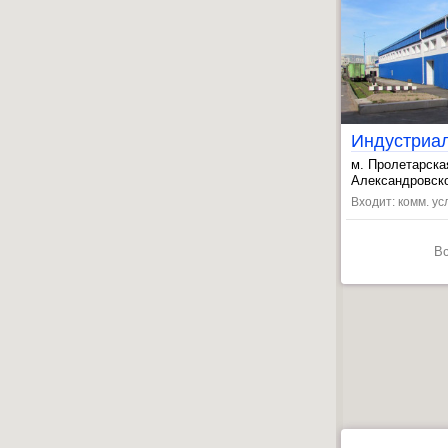
м. Пролетарска
, Ломоносовска
Александровско
Входит: комм. ус
В