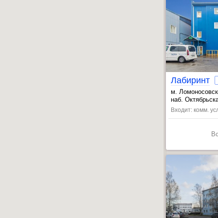
Лабиринт
м. Ломоносовс
, Дыбенко ул. 
наб. Октябрьска
, Пролетарская
Входит: комм. ус
В