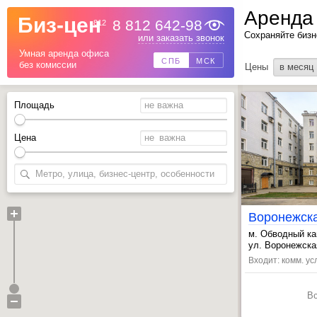
Аренда
Биз-цен
8 812 642-98
812
Сохраняйте бизн
Назад
или заказать звонок
Умная аренда офиса
СПБ
МСК
без комиссии
Цены
в месяц
Площадь
Цена
Воронежск
м. Обводный ка
, Лиговский пр.
ул. Воронежская
, Звенигородск
Входит: комм. ус
В