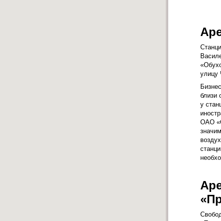
Аре
Станци
Василе
«Обухо
улицу 
Бизнес
близи 
у стан
иностр
ОАО «О
значим
воздух
станци
необхо
Аре
«Пр
Свобод