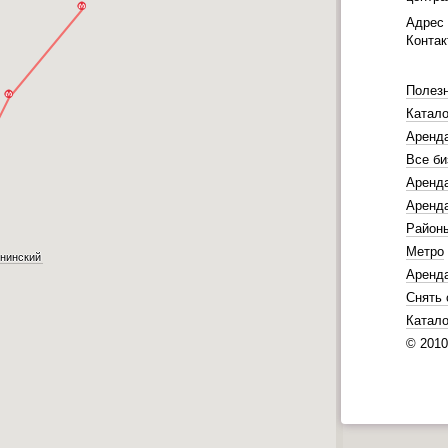
Адрес
Конта
Полез
Катало
Аренд
Все би
Аренда
Аренда
Район
Метро
нинский
Аренд
Снять 
Катало
© 201