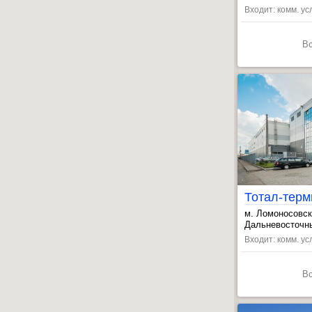
Входит: комм. ус
В
Тотал-тер
м. Ломоносовс
, Дыбенко ул. 
Дальневосточны
, Пролетарская
Входит: комм. усл
В