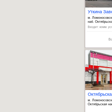
Уткина Зав
м. Ломоносовс
, Дыбенко ул. 
наб. Октябрьска
, Елизаровская
Входит: комм. усл
В
Октябрьска
м. Ломоносовс
, Дыбенко ул. 
Октябрьская наб
, Елизаровская