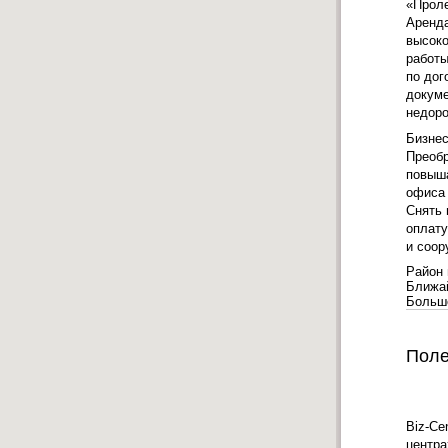
«Проле
Аренда
высоко
работы
по дог
докуме
недоро
Бизнес
Преобр
повыша
офиса 
Снять 
оплату
и соор
Район 
Ближа
Больш
Поле
Biz-Ce
центра