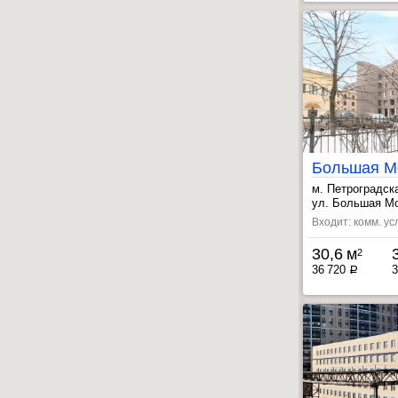
м. Петроградск
, Выборгская ~
ул. Большая Мо
Входит: комм. ус
30,6 м
2
36 720
3
a