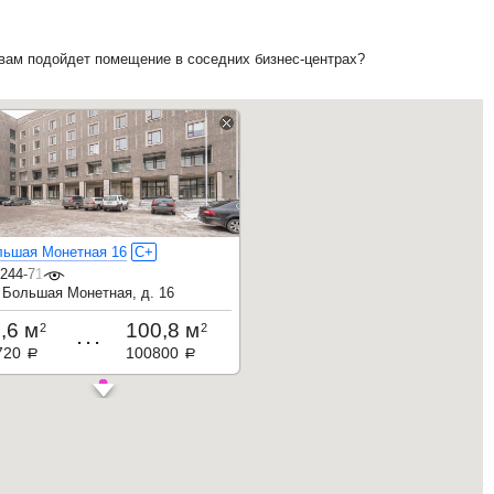
 вам подойдет помещение в соседних бизнес-центрах?
льшая Монетная 16
C+
244-71-32
 Большая Монетная, д. 16
,6 м
100,8 м
2
2
...
720
100800
a
a